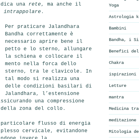
ndica una
rete
, ma anche il
Yoga
,
intrappolare
.
Astrologia k
Per p
raticare Jalandhara
Bambini
Bandha correttamente è
Bandha, i Si
necessario aprire bene il
petto e lo sterno, allungare
Benefici del
la schiena e collocare il
Chakra
mento nella forca dello
sterno, tra le clavicole. In
ispirazioni
tal modo si realizza una
Letture
delle condizioni basilari di
Jalandhara, l’estensione
mantra
assicurando una compressione
 della zona del collo.
Medicina tra
meditazione
 particolare flusso di energia
plesso cervicale, evitandone
Mitologia de
endone invece la