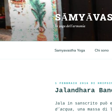
Salta
al
SĀMYĀVAS
contenuto
lo yoga dell'armonia
Samyavastha Yoga
Chi sono
PUBBLICATO
1 FEBBRAIO 2016
DI
HRIPSI
IL
Jalandhara Ban
Jala
in sanscrito può 
d’acqua
, una massa di 