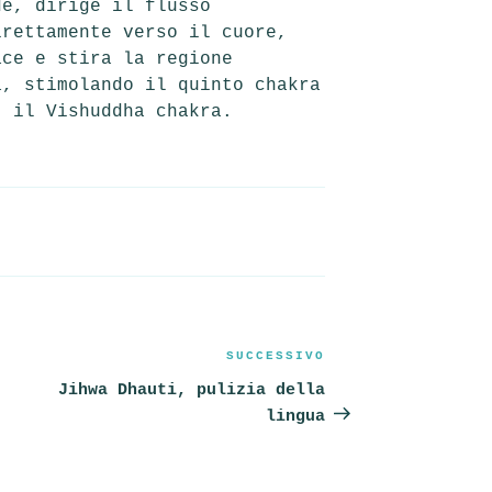
de, dirige il flusso
irettamente verso il cuore,
ace e stira la regione
a, stimolando il quinto chakra
, il Vishuddha chakra.
SUCCESSIVO
Articolo
successivo
Jihwa Dhauti, pulizia della
lingua