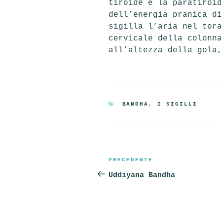
tiroide e la paratiroi
dell’energia pranica d
sigilla l’aria nel tor
cervicale della colonn
all’altezza della gola
CATEGORIE
BANDHA, I SIGILLI
Navigazione
Articolo
PRECEDENTE
articoli
precedente:
Uddiyana Bandha