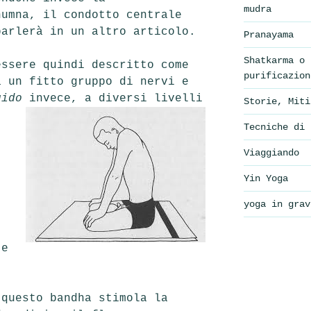
mudra
humna,
il condotto centrale
parlerà in un altro articolo.
Pranayama
Shatkarma o 
essere quindi descritto come
purificazion
 un fitto gruppo di nervi e
uido
invece, a diversi livelli
Storie, Miti
Tecniche di 
Viaggiando
Yin Yoga
yoga in grav
 e
 questo bandha stimola la