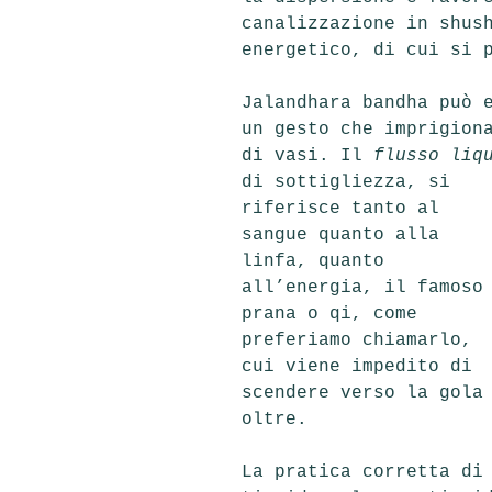
canalizzazione in
shus
energetico, di cui si 
Jalandhara bandha può 
un
gesto che imprigiona
di vasi. Il
flusso liq
di sottigliezza, s
i
riferisce tanto al
sangue quanto alla
linfa, quanto
all’energia, il famoso
prana o qi, come
preferiamo chiamarlo,
cui viene impedito
di
scendere verso la gola
oltre.
La pratica corretta di