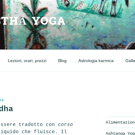
THĀ YOGA
Lezioni, orari, prezzi
Blog
Astrologia karmica
Galle
ME
dha
Alimentazion
essere tradotto con
corso
liquido che fluisce. Il
Ashtanga Yog