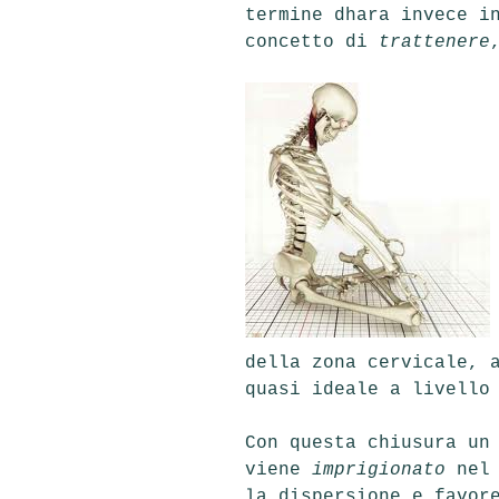
termine
dhara
inv
ece i
concetto di
trattenere
della zona cervicale, 
quasi ideale a livello
Con questa chiusura un
viene
imprigionato
nel 
la dispersione e favor