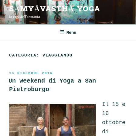
Salta
SĀMYĀVASTHĀ YOGA
al
lo yoga dell'armonia
contenuto
Menu
CATEGORIA:
VIAGGIANDO
PUBBLICATO
14 DICEMBRE 2016
IL
Un Weekend di Yoga a San
Pietroburgo
Il 15 e
16
ottobre
di