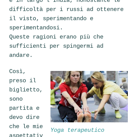
e in largo l’India, nonostante le
difficoltà per i russi ad ottenere
il visto, sperimentando e
sperimentandosi.
Queste ragioni erano più che
sufficienti per spingermi ad
andare.
Così,
preso il
biglietto,
sono
partita e
devo dire
che le mie
Yoga terapeutico
aspettativ