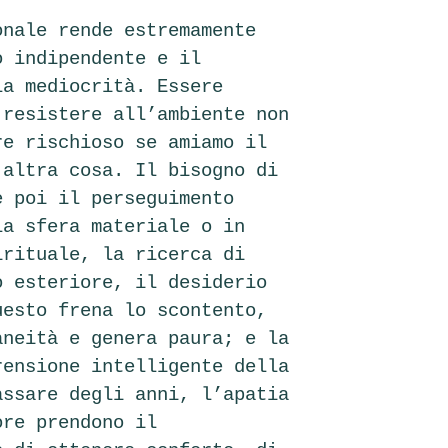
onale rende estremamente
o indipendente e il
la mediocrità. Essere
 resistere all’ambiente non
re rischioso se amiamo il
 altra cosa. Il bisogno di
è poi il perseguimento
la sfera materiale o in
irituale, la ricerca di
o esteriore, il desiderio
uesto frena lo scontento,
aneità e genera paura; e la
rensione intelligente della
assare degli anni, l’apatia
ore prendono il