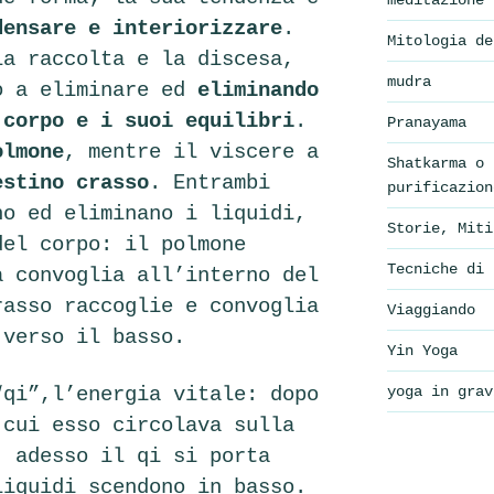
meditazione
densare e interiorizzare
.
Mitologia de
la raccolta e la discesa,
mudra
o a eliminare ed
eliminando
 corpo e i suoi equilibri
.
Pranayama
olmone
, mentre il viscere a
Shatkarma o 
estino crasso
. Entrambi
purificazion
no ed eliminano i liquidi,
Storie, Miti
del corpo: il polmone
Tecniche di 
a convoglia all’interno del
rasso raccoglie e convoglia
Viaggiando
 verso il basso.
Yin Yoga
“qi”,l’energia vitale: dopo
yoga in grav
 cui esso circolava sulla
, adesso il qi si porta
liquidi scendono in basso.