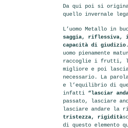
Da qui poi si origin
quello invernale leg
L’uomo Metallo in bu
saggia, riflessiva, 
capacità di giudizio
uomo pienamente matu
raccoglie i frutti, 
migliore e poi lasci
necessario. La parol
e l’equilibrio di qu
infatti
“lasciar and
passato, lasciare an
lasciare andare la r
tristezza, rigidità
s
di questo elemento q