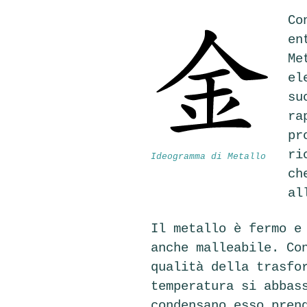
Co
en
Me
el
su
ra
pr
ri
Ideogramma di Metallo
ch
al
Il metallo è fermo e
anche malleabile. Co
qualità della trasfo
temperatura si abbas
condensano esso pren