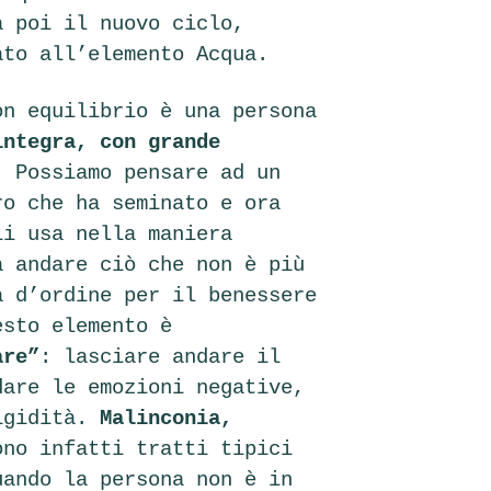
a poi il nuovo ciclo,
ato all’elemento Acqua.
on equilibrio è una persona
integra, con grande
. Possiamo pensare ad un
ro che ha seminato e ora
li usa nella maniera
a andare ciò che non è più
a d’ordine per il benessere
esto elemento è
are”
: lasciare andare il
dare le emozioni negative,
igidità.
Malinconia,
ono infatti tratti tipici
uando la persona non è in