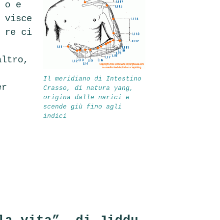
o e
visce
re ci
altro,
Il meridiano di Intestino
er
Crasso, di natura yang,
origina dalle narici e
scende giù fino agli
indici
!