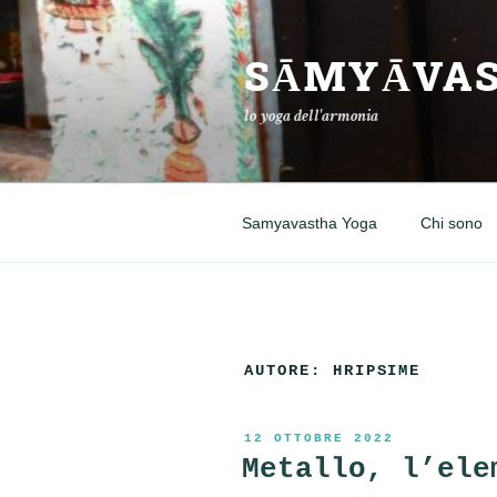
Salta
al
SĀMYĀVAS
contenuto
lo yoga dell'armonia
Samyavastha Yoga
Chi sono
AUTORE:
HRIPSIME
PUBBLICATO
12 OTTOBRE 2022
IL
Metallo, l’ele