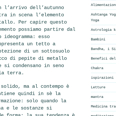
Alimentazion
n l’arrivo dell’autunno
tra in scena l’elemento
Ashtanga Yog
Yoga
tallo.
Per capire questo
emento possiamo partire dal
Astrologia k
o ideogramma: esso
Bambini
ppresenta un tetto a
Bandha, i Si
otezione di un sottosuolo
cco di pepite di metallo
Benefici del
e si condensano in seno
Chakra
la terra.
ispirazioni
 solido, ma al contempo è
Letture
ntiene quindi in sè la
mantra
rmazione: solo quando la
Medicina tra
sa e le sostanze si
de forma; la sua tendenza è