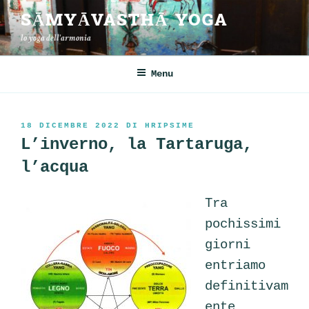
Salta
SĀMYĀVASTHĀ YOGA
al
lo yoga dell'armonia
contenuto
Menu
PUBBLICATO
18 DICEMBRE 2022
DI
HRIPSIME
IL
L’inverno, la Tartaruga,
l’acqua
Tra
pochissimi
giorni
entriamo
definitivam
ente