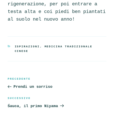
rigenerazione, per poi entrare a
testa alta e coi piedi ben piantati
al suolo nel nuovo anno!
CATEGORIE
ISPIRAZIONI
,
MEDICINA TRADIZIONALE
CINESE
Navigazione
Articolo
PRECEDENTE
articoli
precedente:
Prendi un sorriso
Articolo
SUCCESSIVO
successivo
Śauca, il primo Niyama