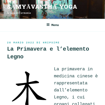
Salta
SĀMYĀVASTHĀ YOGA
al
lo yoga dell'armonia
contenuto
Menu
PUBBLICATO
28 MARZO 2022
DI
HRIPSIME
IL
La Primavera e l’elemento
Legno
La primavera in
medicina cinese è
rappresentata
dall’elemento
Legno, i cui
organi collegati