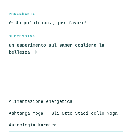
Navigazione
Articolo
PRECEDENTE
articoli
precedente:
Un po’ di noia, per favore!
Articolo
SUCCESSIVO
successivo
Un esperimento sul saper cogliere la
bellezza
Alimentazione energetica
Ashtanga Yoga – Gli Otto Stadi dello Yoga
Astrologia karmica