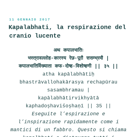
PUBBLICATO
11 GENNAIO 2017
IL
Kapalabhati, la respirazione del
cranio lucente
अथ कपालभातिः
भस्त्रावल्लोह-कारस्य रेछ-पूरौ ससम्भ्रमौ |
कपालभातिर्विख्याता कफ-दोष्ह-विशोष्हणी || ३५ ||
atha kapālabhātiḥ
bhastrāvallohakārasya rechapūrau
sasambhramau |
kapālabhātirvikhyātā
kaphadoṣhaviśoṣhaṇī || 35 ||
Eseguite l’espirazione e
l’inspirazione rapidamente come i
mantici di un fabbro. Questo si chiama