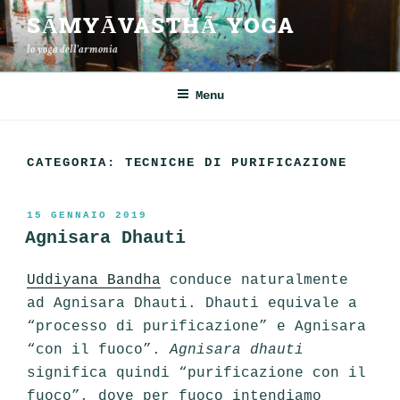
Salta
SĀMYĀVASTHĀ YOGA
al
lo yoga dell'armonia
contenuto
Menu
CATEGORIA:
TECNICHE DI PURIFICAZIONE
PUBBLICATO
15 GENNAIO 2019
IL
Agnisara Dhauti
Uddiyana Bandha
conduce naturalmente
ad Agnisara Dhauti. Dhauti equivale a
“processo di purificazione” e Agnisara
“con il fuoco”.
Agnisara dhauti
significa quindi “purificazione con il
fuoco”, dove per fuoco intendiamo