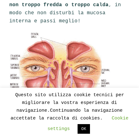
non troppo fredda o troppo calda
, in
modo che non disturbi la mucosa
interna e passi meglio!
Questo sito utilizza cookie tecnici per
migliorare la vostra esperienza di
navigazione.Continuando la navigazione
accettate la raccolta di cookies.
Cookie
Perché praticare jala nētih?
L’ostruzione delle vie nasali
settings
OK
impedisce al respiro di fluire