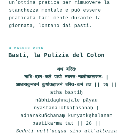
un’ottima pratica per rimuovere la
stanchezza mentale e può essere
praticata facilmente durante la
giornata, lontano dai pasti.
PUBBLICATO
3 MAGGIO 2016
IL
Basti, la Pulizia del Colon
अथ बस्तिः
नाभि-दघ्न-जले पायौ नयस्त-नालोत्कटासनः |
आधाराकुनछनं कुर्यात्क्ष्हालनं बस्ति-कर्म तत || २६ ||
atha bastiḥ
nābhidaghnajale pāyau
nyastanālotkaṭāsanaḥ |
ādhārākuñchanaṃ kuryātkṣhālanaṃ
bastikarma tat || 26 ||
Seduti nell’acqua sino all’altezza