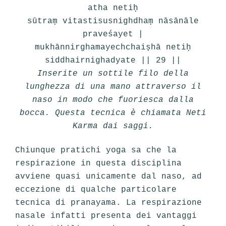
atha netiḥ
sūtraṃ vitastisusnighdhaṃ nāsānāle
praveśayet |
mukhānnirghamayechchaiṣhā netiḥ
siddhairnighadyate || 29 ||
Inserite un sottile filo della
lunghezza di una mano attraverso il
naso in modo che fuoriesca dalla
bocca. Questa tecnica è chiamata Neti
Karma dai saggi.
Chiunque pratichi yoga sa che la
respirazione in questa disciplina
avviene quasi unicamente dal naso, ad
eccezione di qualche particolare
tecnica di pranayama. La respirazione
nasale infatti presenta dei vantaggi