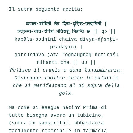
Il sutra seguente recita:
कपाल-शोधिनी छैव दिव्य-दॄष्ह्टि-परदायिनी |
जत्रूर्ध्व-जात-रोगौघं नेतिराशु निहन्ति छ || ३० ||
kapāla-śodhinī chaiva divya-dṝṣhṭi-
pradāyinī |
jatrūrdhva-jāta-roghaughaṃ netirāśu
nihanti cha || 30 ||
Pulisce il cranio e dona lungimiranza.
Distrugge inoltre tutte le malattie
che si manifestano al di sopra della
gola.
Ma come si esegue nētih? Prima di
tutto bisogna avere un tubicino,
(sutra in sanscrito), abbastanza
facilmente reperibile in farmacia