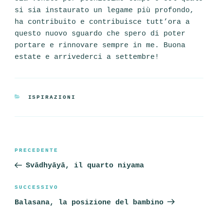
si sia instaurato un legame più profondo,
ha contribuito e contribuisce tutt’ora a
questo nuovo sguardo che spero di poter
portare e rinnovare sempre in me. Buona
estate e arrivederci a settembre!
CATEGORIE
ISPIRAZIONI
Navigazione
Articolo
PRECEDENTE
articoli
precedente:
Svādhyāyā, il quarto niyama
Articolo
SUCCESSIVO
successivo
Balasana, la posizione del bambino