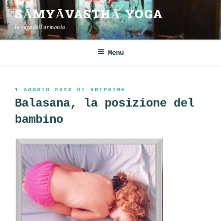
Salta
SĀMYĀVASTHĀ YOGA
al
lo yoga dell'armonia
contenuto
Menu
PUBBLICATO
1 AGOSTO 2023
DI
HRIPSIME
IL
Balasana, la posizione del
bambino