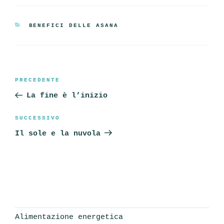
CATEGORIE
BENEFICI DELLE ASANA
Navigazione
Articolo
PRECEDENTE
articoli
precedente:
La fine è l’inizio
Articolo
SUCCESSIVO
successivo
Il sole e la nuvola
Alimentazione energetica