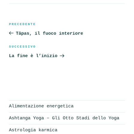
Navigazione
Articolo
PRECEDENTE
articoli
precedente:
Tāpas, il fuoco interiore
Articolo
SUCCESSIVO
successivo
La fine è l’inizio
Alimentazione energetica
Ashtanga Yoga – Gli Otto Stadi dello Yoga
Astrologia karmica