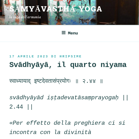
Salta
SĀMYĀVASTHĀ YOGA
al
lo yoga dell'armonia
contenuto
Menu
PUBBLICATO
17 APRILE 2023
DI
HRIPSIME
IL
Svādhyāyā, il quarto niyama
स्वाध्यायाद् इष्टदेवतासंप्रयोगः ॥ २.४४ ॥
svādhyāyād iṣṭadevatāsaṃprayogaḥ
||
2.44 ||
«Per effetto della preghiera ci si
incontra con la divinità