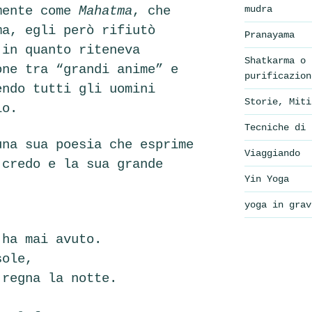
mudra
mente come
Mahatma
, che
ma, egli però rifiutò
Pranayama
 in quanto riteneva
Shatkarma o 
one tra “grandi anime” e
purificazion
endo tutti gli uomini
Storie, Miti
io.
Tecniche di 
na sua poesia che esprime
Viaggiando
 credo e la sua grande
Yin Yoga
yoga in grav
’ha mai avuto.
sole,
 regna la notte.