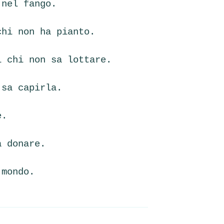
 nel fango.
chi non ha pianto.
i chi non sa lottare.
 sa capirla.
e.
a donare.
 mondo.