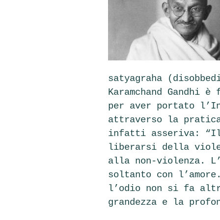
satyagraha (disobbed
Karamchand Gandhi è 
per aver portato l’I
attraverso la prati
infatti asseriva: “I
liberarsi della viol
alla non-violenza. L
soltanto con l’amore
l’odio non si fa alt
grandezza e la profo