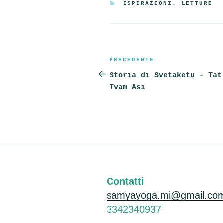
CATEGORIE
ISPIRAZIONI
,
LETTURE
Navigazione
Articolo
PRECEDENTE
articoli
precedente:
Storia di Svetaketu – Tat
Tvam Asi
Contatti
samyayoga.mi@gmail.co
3342340937