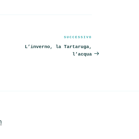
SUCCESSIVO
Articolo
successivo
L’inverno, la Tartaruga,
l’acqua
m