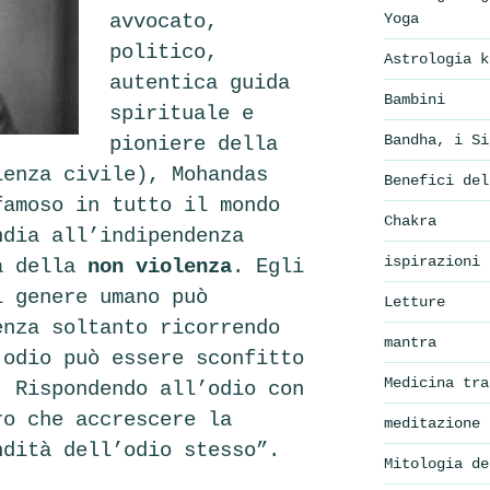
Yoga
avvocato,
politico,
Astrologia k
autentica guida
Bambini
spirituale e
Bandha, i Si
pioniere della
ienza civile), Mohandas
Benefici del
famoso in tutto il mondo
Chakra
ndia all’indipendenza
ispirazioni
ca della
non violenza
. Egli
l genere umano può
Letture
enza soltanto ricorrendo
mantra
’odio può essere sconfitto
Medicina tra
. Rispondendo all’odio con
ro che accrescere la
meditazione
ndità dell’odio stesso”.
Mitologia de