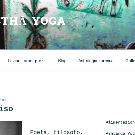
THĀ YOGA
Lezioni, orari, prezzi
Blog
Astrologia karmica
Galle
IME
iso
Alimentazion
Poeta, filosofo,
Ashtanga Yog