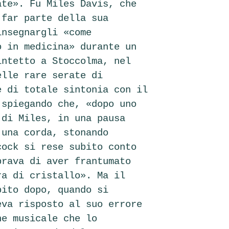
ate». Fu Miles Davis, che
 far parte della sua
insegnargli «come
o in medicina» durante un
intetto a Stoccolma, nel
elle rare serate di
e di totale sintonia con il
 spiegando che, «dopo uno
 di Miles, in una pausa
 una corda, stonando
cock si rese subito conto
brava di aver frantumato
ra di cristallo». Ma il
bito dopo, quando si
eva risposto al suo errore
ne musicale che lo