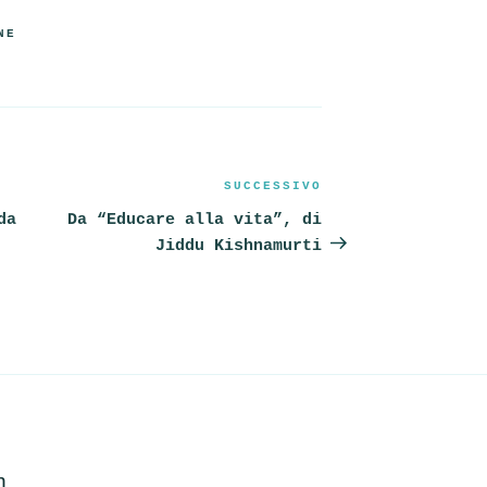
NE
SUCCESSIVO
Articolo
successivo
da
Da “Educare alla vita”, di
Jiddu Kishnamurti
m