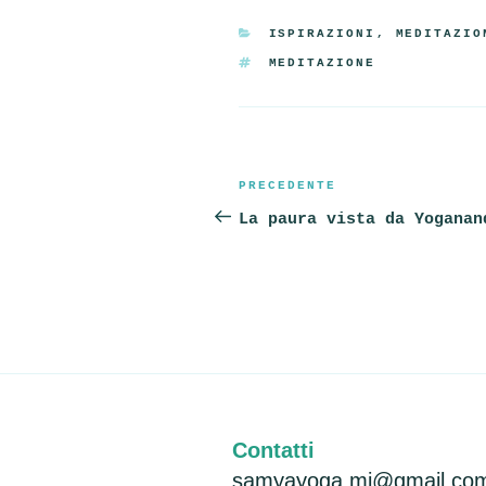
CATEGORIE
ISPIRAZIONI
,
MEDITAZIO
TAG
MEDITAZIONE
Navigazione
Articolo
PRECEDENTE
articoli
precedente:
La paura vista da Yoganan
Contatti
samyayoga.mi@gmail.co