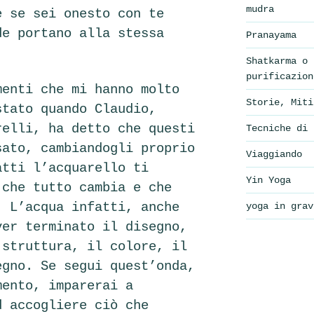
mudra
e se sei onesto con te
de portano alla stessa
Pranayama
Shatkarma o 
purificazion
menti che mi hanno molto
Storie, Miti
stato quando Claudio,
relli, ha detto che questi
Tecniche di 
sato, cambiandogli proprio
Viaggiando
atti l’acquarello ti
Yin Yoga
 che tutto cambia e che
. L’acqua infatti, anche
yoga in grav
ver terminato il disegno,
 struttura, il colore, il
egno. Se segui quest’onda,
mento, imparerai a
d accogliere ciò che