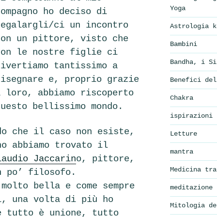
Yoga
compagno ho deciso di
regalargli/ci un incontro
Astrologia k
con un pittore, visto che
Bambini
con le nostre figlie ci
Bandha, i Si
divertiamo tantissimo a
disegnare e, proprio grazie
Benefici del
a loro, abbiamo riscoperto
Chakra
questo bellissimo mondo.
ispirazioni
do che il caso non esiste,
Letture
no abbiamo trovato il
mantra
laudio Jaccarin
o, pittore,
Medicina tra
n po’ filosofo.
 molto bella e come sempre
meditazione
i, una volta di più ho
Mitologia de
e tutto è unione, tutto