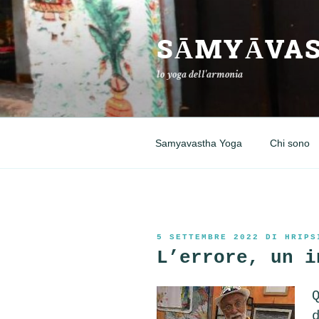
Salta
al
SĀMYĀVAS
contenuto
lo yoga dell'armonia
Samyavastha Yoga
Chi sono
PUBBLICATO
5 SETTEMBRE 2022
DI
HRIPS
IL
L’errore, un i