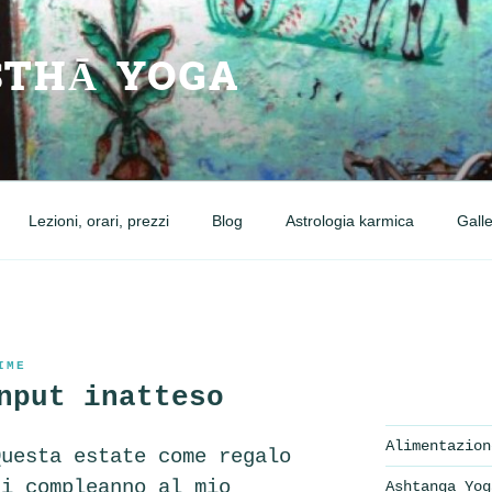
THĀ YOGA
Lezioni, orari, prezzi
Blog
Astrologia karmica
Galle
IME
nput inatteso
Alimentazion
Questa estate come regalo
di compleanno al mio
Ashtanga Yog