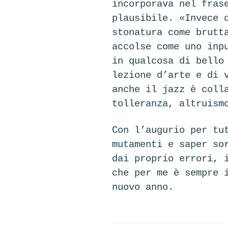
incorporava nel fras
plausibile. «Invece 
stonatura come brutt
accolse come uno inp
in qualcosa di bello
lezione d’arte e di 
anche il jazz è coll
tolleranza, altruism
Con l’augurio per tu
mutamenti e saper so
dai proprio errori, 
che per me è sempre 
nuovo anno.