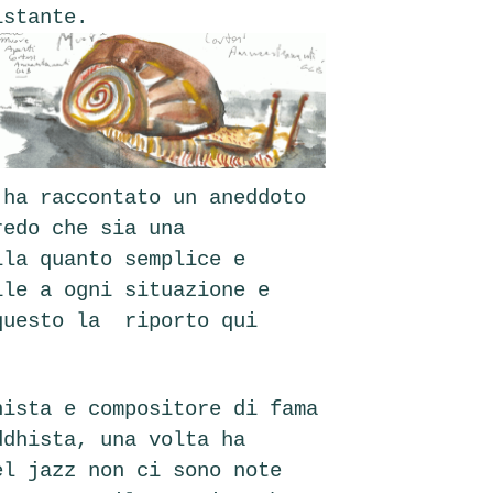
istante.
 ha raccontato un aneddoto
redo che sia una
lla quanto semplice e
ile a ogni situazione e
questo la riporto qui
nista e compositore di fama
ddhista, una volta ha
el jazz non ci sono note