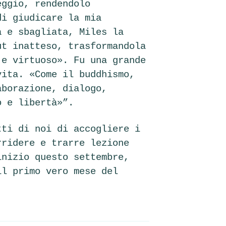
eggio, rendendolo
di giudicare la mia
a e sbagliata, Miles la
ut inatteso, trasformandola
 e virtuoso». Fu una grande
vita. «Come il buddhismo,
aborazione, dialogo,
o e libertà»”.
tti di noi di accogliere i
rridere e trarre lezione
inizio questo settembre,
il primo vero mese del