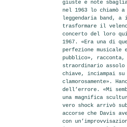
giuste e note sbagli
nel 1963 lo chiamò a
leggendaria band, a 
trasformare il velen
concerto del loro qu
1967. «Era una di qu
perfezione musicale 
pubblico», racconta,
straordinario assolo
chiave, inciampai su
clamorosamente». Han
dell’errore. «Mi sem
una magnifica scultu
vero shock arrivò su
accorse che Davis av
con un’improvvisazio