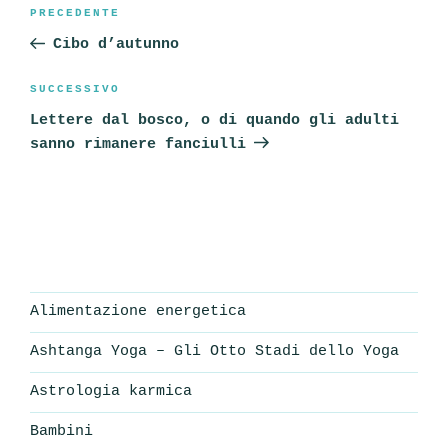
Navigazione
Articolo
PRECEDENTE
articoli
precedente:
Cibo d’autunno
Articolo
SUCCESSIVO
successivo
Lettere dal bosco, o di quando gli adulti
sanno rimanere fanciulli
Alimentazione energetica
Ashtanga Yoga – Gli Otto Stadi dello Yoga
Astrologia karmica
Bambini