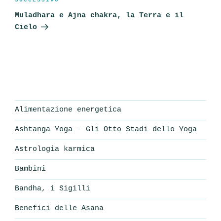
Articolo
SUCCESSIVO
successivo
Muladhara e Ajna chakra, la Terra e il
Cielo
Alimentazione energetica
Ashtanga Yoga – Gli Otto Stadi dello Yoga
Astrologia karmica
Bambini
Bandha, i Sigilli
Benefici delle Asana