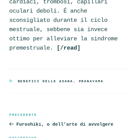
cardiaci, trombosi, capillari
oculari deboli. É anche
sconsigliato durante il ciclo
mestruale, sebbene sia invece
ottimo per alleviare la sindrome
premestruale.
[/read]
CATEGORIE
BENEFICI DELLE ASANA
,
PRANAYAMA
Navigazione
Articolo
PRECEDENTE
articoli
precedente:
Furoshiki, o dell’arte di avvolgere