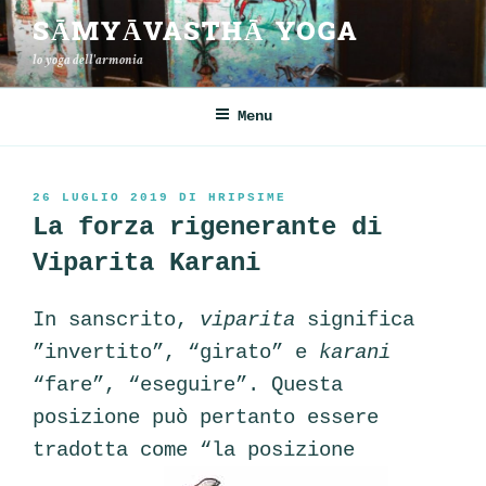
Salta
SĀMYĀVASTHĀ YOGA
al
lo yoga dell'armonia
contenuto
Menu
PUBBLICATO
26 LUGLIO 2019
DI
HRIPSIME
IL
La forza rigenerante di
Viparita Karani
In sanscrito,
viparita
significa
”invertito”, “girato” e
karani
“fare”, “eseguire”. Questa
posizione può pertanto essere
tradotta come “la posizione