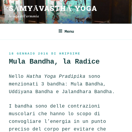
Salta
SĀMYĀVASTHĀ YOGA
al
lo yoga dell'armonia
contenuto
Menu
PUBBLICATO
18 GENNAIO 2016
DI
HRIPSIME
IL
Mula Bandha, la Radice
Nello
Hatha Yoga Pradipika
sono
menzionati 3 bandha: Mula Bandha,
Uddiyana Bandha e Jalandhara Bandha.
I bandha sono delle contrazioni
muscolari che hanno lo scopo di
convogliare l’energia in un punto
preciso del corpo per evitare che