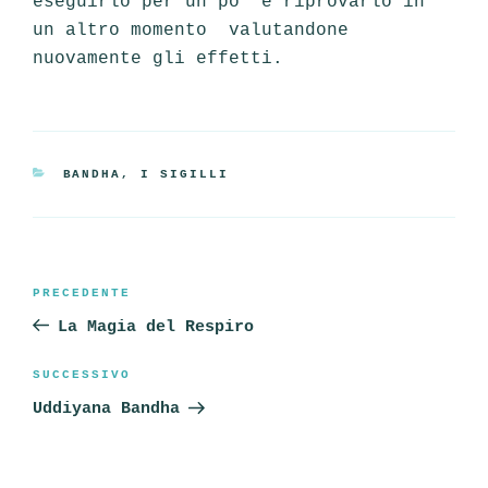
eseguirlo per un po’ e riprovarlo in
un altro momento valutandone
nuovamente gli effetti.
CATEGORIE
BANDHA, I SIGILLI
Navigazione
Articolo
PRECEDENTE
articoli
precedente:
La Magia del Respiro
Articolo
SUCCESSIVO
successivo
Uddiyana Bandha