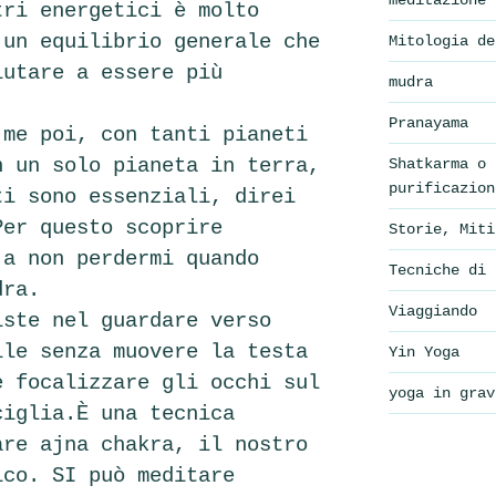
meditazione
tri energetici è molto
 un equilibrio generale che
Mitologia de
iutare a essere più
mudra
Pranayama
 me poi, con tanti pianeti
n un solo pianeta in terra,
Shatkarma o 
purificazion
ti sono essenziali, direi
Per questo scoprire
Storie, Miti
 a non perdermi quando
Tecniche di 
dra.
Viaggiando
iste nel guardare verso
ile senza muovere la testa
Yin Yoga
e focalizzare gli occhi sul
yoga in grav
ciglia.È una tecnica
are ajna chakra, il nostro
ico. SI può meditare