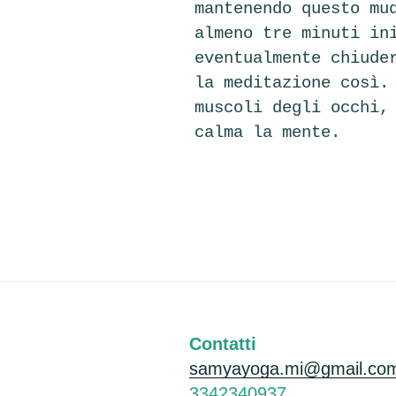
mantenendo questo mu
almeno tre minuti in
eventualmente chiude
la meditazione così.
muscoli degli occhi,
calma la mente.
Contatti
samyayoga.mi@gmail.co
3342340937