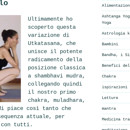
lo
Alimentazion
Ashtanga Yog
Ultimamente ho
Yoga
scoperto questa
Astrologia k
variazione di
Utkatasana, che
Bambini
unisce il potente
Bandha, i Si
radicamento della
Benefici del
posizione classica
a shambhavi mudra,
Chakra
collegando quindi
ispirazioni
il nostro primo
Letture
chakra, muladhara,
Mi piace così tanto che
mantra
sequenza attuale, per
Medicina tra
 con tutti.