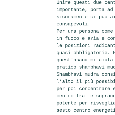
Unire questi due cen
importante, porta ad
sicuramente ci può a
consapevoli.
Per una persona come
in fuoco e aria e co
le posizioni radican
quasi obbligatorie. 
quest’asana mi aiuta
pratico shambhavi mu
Shambhavi mudra cons
l’alto il più possib
per poi concentrare 
centro fra le soprac
potente per risvegli
sesto centro energet