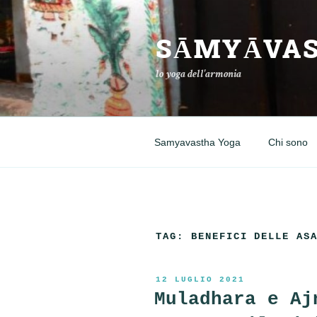
Salta
al
SĀMYĀVAS
contenuto
lo yoga dell'armonia
Samyavastha Yoga
Chi sono
TAG:
BENEFICI DELLE AS
PUBBLICATO
12 LUGLIO 2021
IL
Muladhara e Aj