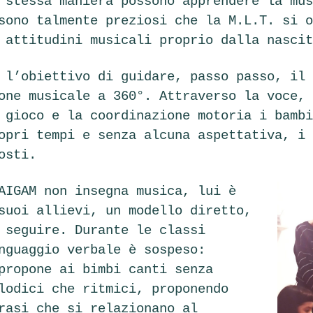
 stessa maniera possono apprendere la mus
sono talmente preziosi che la M.L.T. si o
 attitudini musicali proprio dalla nascit
 l’obiettivo di guidare, passo passo, il 
one musicale a 360°. Attraverso la voce, 
 gioco e la coordinazione motoria i bambi
opri tempi e senza alcuna aspettativa, i 
posti.
AIGAM non insegna musica, lui è
suoi allievi, un modello diretto,
 seguire. Durante le classi
nguaggio verbale è sospeso:
propone ai bimbi canti senza
lodici che ritmici, proponendo
rasi che si relazionano al