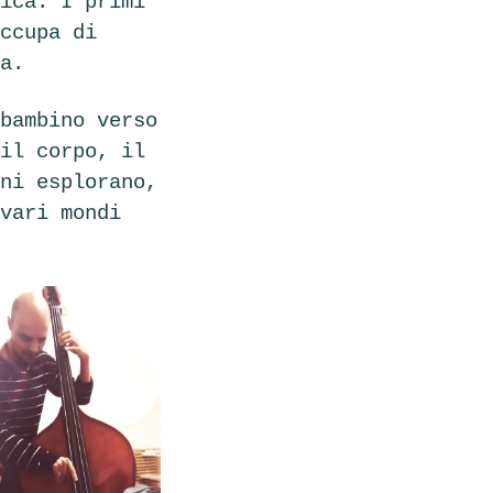
ica. I primi
ccupa di
a.
bambino verso
il corpo, il
ni esplorano,
vari mondi