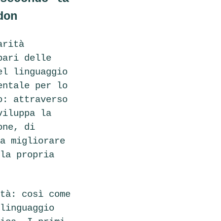
don
arità
pari delle
el linguaggio
entale per lo
o: attraverso
viluppa la
one, di
a migliorare
la propria
tà: così come
linguaggio