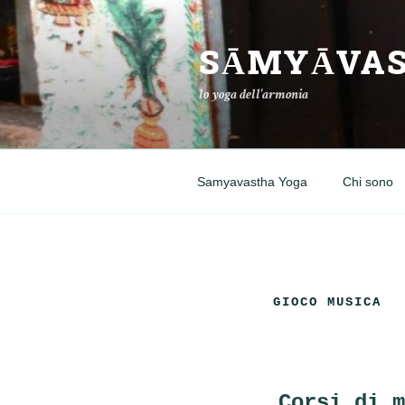
Salta
al
SĀMYĀVAS
contenuto
lo yoga dell'armonia
Samyavastha Yoga
Chi sono
GIOCO MUSICA
Corsi di m